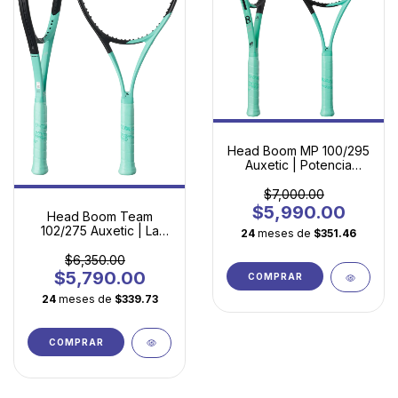
Head Boom MP 100/295
Auxetic | Potencia
Adaptable para
Jugadores en
$7,000.00
Evolución
$5,990.00
Head Boom Team
102/275 Auxetic | La
24
meses de
$351.46
Raqueta Perfecta para
Empezar a Jugar
$6,350.00
$5,790.00
COMPRAR
24
meses de
$339.73
COMPRAR