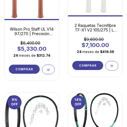
2 Raquetas Tecnifibre
Wilson Pro Staff UL V14
TF-X1 V2 105/275 | La
97/270 | Precisión
Elección Inteligente
Profesional en Versión
para Principiantes
$9,600.00
Ultraligera
$6,400.00
$7,100.00
$5,330.00
24
meses de
$416.59
24
meses de
$312.74
COMPRAR
COMPRAR
9
%
14
%
OFF
OFF