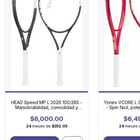
HEAD Speed MP L 2026 100/285 -
Yonex VCORE L (
Maniobrabilidad, comodidad y
- Spin fácil, pot
potencia controlada
máxima mani
$6,000.00
$6,4
24
meses de
$352.05
24
meses 