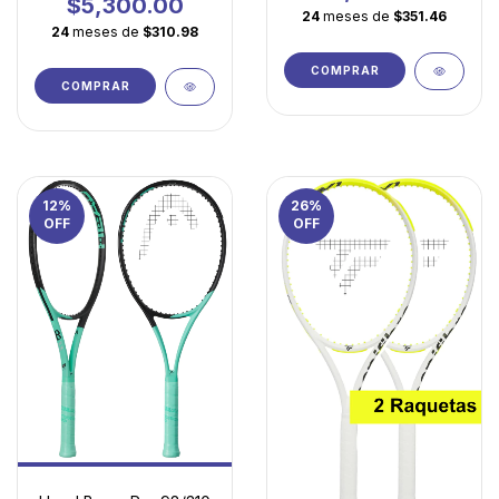
$5,300.00
24
meses de
$351.46
24
meses de
$310.98
COMPRAR
COMPRAR
12
%
26
%
OFF
OFF