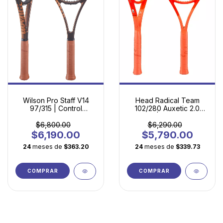
Wilson Pro Staff V14
Head Radical Team
97/315 | Control
102/280 Auxetic 2.0
Legendario con
(2025) | La Evolución
Tecnología de
Perfecta para Tu Juego
$6,800.00
$6,290.00
Vanguardia
$6,190.00
$5,790.00
24
meses de
$363.20
24
meses de
$339.73
COMPRAR
COMPRAR