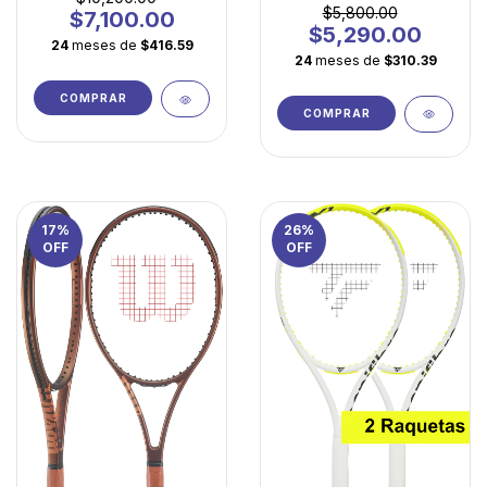
Principiantes
$5,800.00
$7,100.00
$5,290.00
24
meses de
$416.59
24
meses de
$310.39
COMPRAR
COMPRAR
17
%
26
%
OFF
OFF