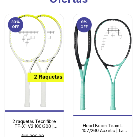
30
%
9
%
OFF
OFF
2 raquetas Tecnifibre
Head Boom Team L
TF-X1 V2 100/300 |
107/260 Auxetic | La
Potencia Adaptable y
Raqueta Definitiva para
Máximo Confort
$10,200.00