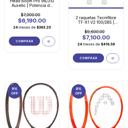
Head Boom Pro 98/310
Auxetic | Potencia de
Torneo con Control
Milimétrico
$7,000.00
2 raquetas Tecnifibre
$6,190.00
TF-X1 V2 100/285 |
Potencia Ligera para
24
meses de
$363.20
Jugadores en
$9,600.00
Evolución
$7,100.00
COMPRAR
24
meses de
$416.59
COMPRAR
9
%
8
%
OFF
OFF