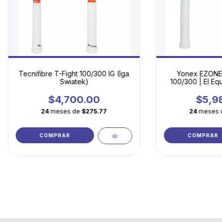
Tecnifibre T-Fight 100/300 IG (Iga
Yonex EZONE 
Swiatek)
100/300 | El Equi
entre Potenc
$4,700.00
$5,9
24
meses de
$275.77
24
meses 
COMPRAR
COMPRAR