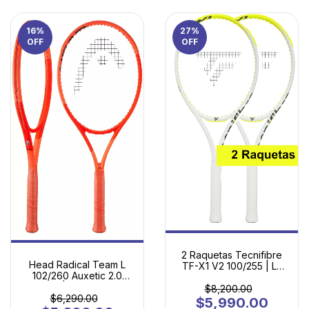
16
%
27
%
OFF
OFF
2 Raquetas Tecnifibre
Head Radical Team L
TF-X1 V2 100/255 | La
102/260 Auxetic 2.0
Primera Raqueta de
(2025) | La Puerta de
Adulto con Tecnología
$8,200.00
Entrada al Tenis
$6,290.00
Profesional
$5,990.00
Competitivo