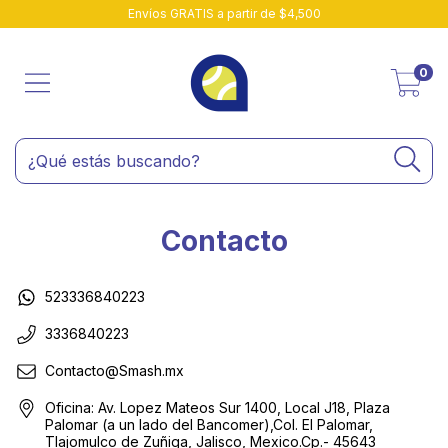
Envíos GRATIS a partir de $4,500
0
Contacto
523336840223
3336840223
Contacto@Smash.mx
Oficina: Av. Lopez Mateos Sur 1400, Local J18, Plaza
Palomar (a un lado del Bancomer),Col. El Palomar,
Tlajomulco de Zuñiga, Jalisco, Mexico.Cp.- 45643