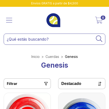
Envíos GRATIS a partir de $4,500
0
Inicio
>
Cuerdas
>
Genesis
Genesis
Filtrar