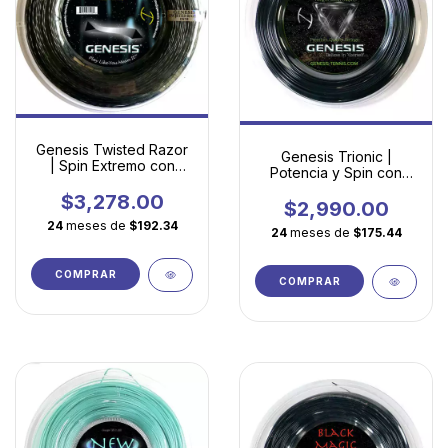
Genesis Twisted Razor
Genesis Trionic |
| Spin Extremo con
Potencia y Spin con
Geometría Triangular
Tecnología Triangular
Torsionada
$3,278.00
$2,990.00
24
meses de
$192.34
24
meses de
$175.44
COMPRAR
COMPRAR