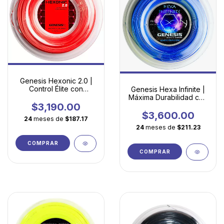
Genesis Hexonic 2.0 |
Control Élite con
Genesis Hexa Infinite |
Tecnología Hexagonal
Máxima Durabilidad con
Avanzada
Tecnología Hexagonal
$3,190.00
$3,600.00
24
meses de
$187.17
24
meses de
$211.23
COMPRAR
COMPRAR