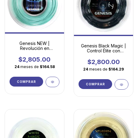
Genesis NEW |
Genesis Black Magic |
Revolución en
Control Élite con
Comodidad y Potencia
Comodidad en
$2,805.00
Copoliéster
$2,800.00
24
meses de
$164.58
24
meses de
$164.29
COMPRAR
COMPRAR