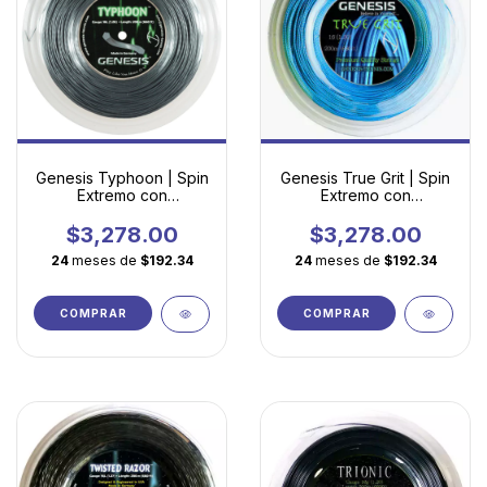
Genesis Typhoon | Spin
Genesis True Grit | Spin
Extremo con
Extremo con
Tecnología Pentagonal
Tecnología Decagonal
Torsionada
$3,278.00
$3,278.00
24
meses de
$192.34
24
meses de
$192.34
COMPRAR
COMPRAR