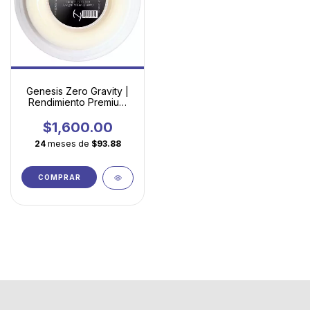
Genesis Zero Gravity |
Rendimiento Premium
en Sintético
Multifilamento Accesible
$1,600.00
24
meses de
$93.88
COMPRAR