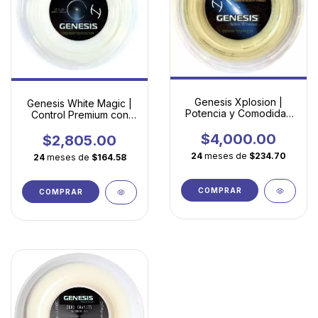
Genesis Xplosion |
Genesis White Magic |
Potencia y Comodidad
Control Premium con
en Multifilamento
Máxima Comodidad
Avanzado
$4,000.00
$2,805.00
24
meses de
$234.70
24
meses de
$164.58
COMPRAR
COMPRAR