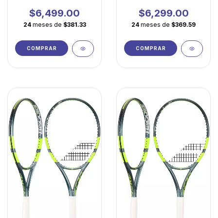
Spin agresivo, precisión
La Máquina de Efectos
quirúrgica
Definitiva
$6,499.00
$6,299.00
24
meses de
$381.33
24
meses de
$369.59
COMPRAR
COMPRAR