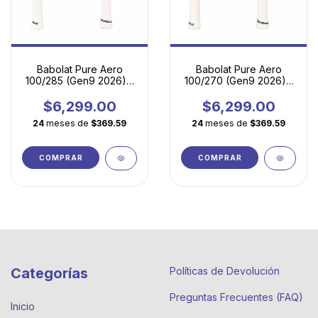
Babolat Pure Aero
Babolat Pure Aero
100/285 (Gen9 2026) -
100/270 (Gen9 2026) |
Spin Ágil para Juego
La Esencia del Juego
Moderno
Moderno en Versión
$6,299.00
$6,299.00
Ultraligera
24
meses de
$369.59
24
meses de
$369.59
COMPRAR
COMPRAR
Categorías
Políticas de Devolución
Preguntas Frecuentes (FAQ)
Inicio