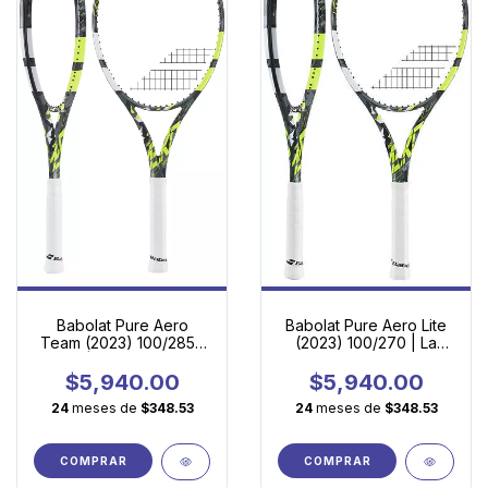
Babolat Pure Aero
Babolat Pure Aero Lite
Team (2023) 100/285 |
(2023) 100/270 | La
Spin Ágil para Juego
Esencia del Juego
Moderno
Moderno en Versión
$5,940.00
$5,940.00
Ultraligera
24
meses de
$348.53
24
meses de
$348.53
COMPRAR
COMPRAR