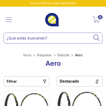
Envíos GRATIS a partir de $4,500
0
Inicio
>
Raquetas
>
Babolat
>
Aero
Aero
Filtrar