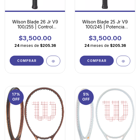
Wilson Blade 26 Jr V9
Wilson Blade 25 Jr V9
100/255 | Control
100/245 | Potencia
Profesional para
Controlada para
Jóvenes en Desarrollo
Jóvenes Talentos
$3,500.00
$3,500.00
24
meses de
$205.36
24
meses de
$205.36
COMPRAR
COMPRAR
17
%
5
%
OFF
OFF