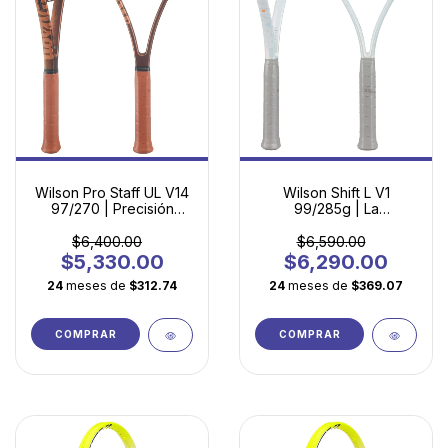
Wilson Pro Staff UL V14
Wilson Shift L V1
97/270 | Precisión
99/285g | La
Profesional en Versión
Revolución del Spin en
Ultraligera
Formato Ligero
$6,400.00
$6,590.00
$5,330.00
$6,290.00
24
meses de
$312.74
24
meses de
$369.07
COMPRAR
COMPRAR