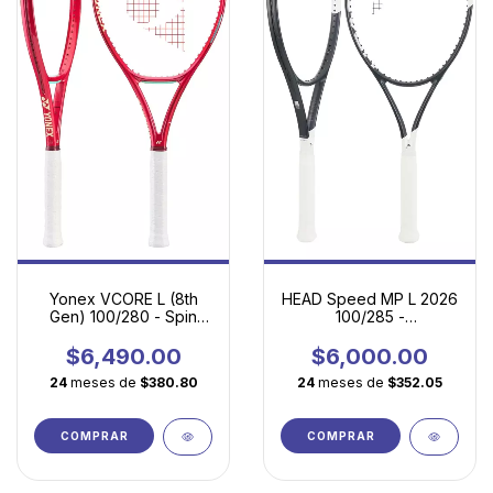
HEAD Speed MP L 2026
Yonex VCORE L (8th
100/285 -
Gen) 100/280 - Spin
Maniobrabilidad,
fácil, potencia
comodidad y potencia
accesible y máxima
$6,000.00
$6,490.00
controlada
maniobrabilidad
24
meses de
$352.05
24
meses de
$380.80
COMPRAR
COMPRAR