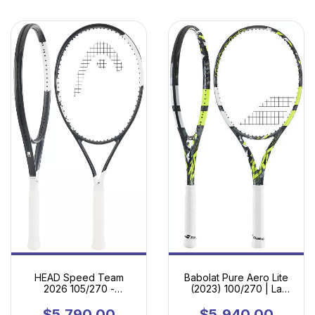
HEAD Speed Team
Babolat Pure Aero Lite
2026 105/270 -
(2023) 100/270 | La
Potencia fácil, gran
Esencia del Juego
tolerancia y máxima
Moderno en Versión
$5,790.00
$5,940.00