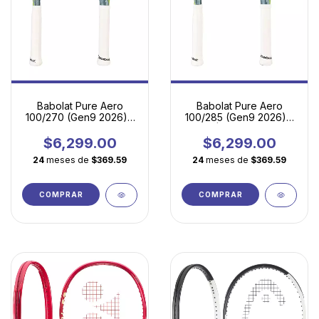
Babolat Pure Aero
Babolat Pure Aero
100/270 (Gen9 2026) |
100/285 (Gen9 2026) -
La Esencia del Juego
Spin Ágil para Juego
Moderno en Versión
Moderno
$6,299.00
$6,299.00
Ultraligera
24
meses de
$369.59
24
meses de
$369.59
COMPRAR
COMPRAR