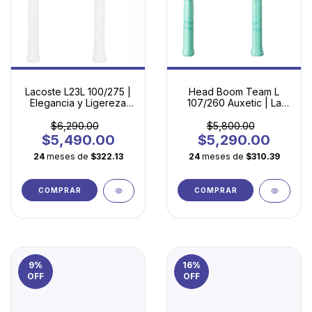
Lacoste L23L 100/275 |
Head Boom Team L
Elegancia y Ligereza
107/260 Auxetic | La
para Tu Juego
Raqueta Definitiva para
Principiantes
$6,290.00
$5,800.00
$5,490.00
$5,290.00
24
meses de
$322.13
24
meses de
$310.39
COMPRAR
COMPRAR
9
%
16
%
OFF
OFF