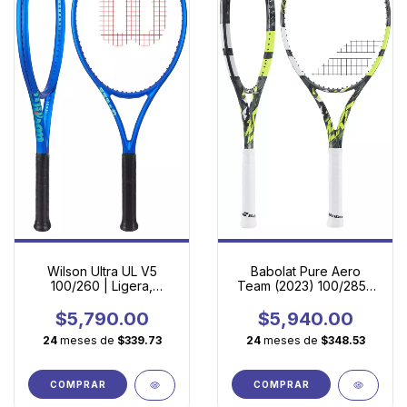
Wilson Ultra UL V5
Babolat Pure Aero
100/260 | Ligera,
Team (2023) 100/285 |
cómoda y lista para
Spin Ágil para Juego
impulsar tu juego
Moderno
$5,790.00
$5,940.00
24
meses de
$339.73
24
meses de
$348.53
COMPRAR
COMPRAR