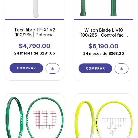
Tecnifibre TF-X1 V2
Wilson Blade L V10
100/285 | Potencia
100/285 | Control fácil,
Ligera para Jugadores
spin explosivo y
en Evolución
confianza en cada
$4,790.00
$6,190.00
golpe
24
meses de
$281.05
24
meses de
$363.20
COMPRAR
COMPRAR