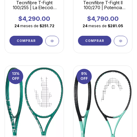
Tecnifibre T-Fight
Tecnifibre T-Fight II
100/255 | La Elección
100/270 | Potencia
Inteligente para
Ligera para Jugadores
Iniciarse en el Tenis
en Desarrollo
$4,290.00
$4,790.00
Competitivo
24
meses de
$251.72
24
meses de
$281.05
COMPRAR
COMPRAR
13
%
9
%
OFF
OFF