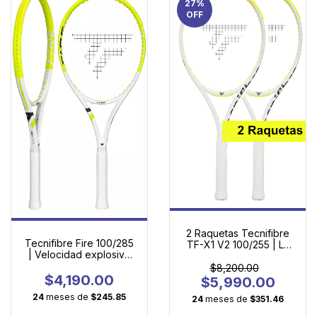
27
%
OFF
2 Raquetas Tecnifibre
Tecnifibre Fire 100/285
TF-X1 V2 100/255 | La
| Velocidad explosiva
Primera Raqueta de
con potencia que se
Adulto con Tecnología
$8,200.00
siente en cada golpe
$4,190.00
Profesional
$5,990.00
24
meses de
$245.85
24
meses de
$351.46