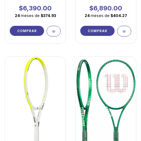
Ligera para Jugadores
Ligera del Legado
en Evolución
Federer
$6,390.00
$6,890.00
24
meses de
$374.93
24
meses de
$404.27
COMPRAR
COMPRAR