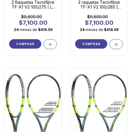
2 Raquetas Tecnifibre
2 raquetas Tecnifibre
TF-X1 V2 105/275 | La
TF-X1 V2 100/285 |
Elección Inteligente
Potencia Ligera para
para Principiantes
Jugadores en
$9,600.00
$9,600.00
Evolución
$7,100.00
$7,100.00
24
meses de
$416.59
24
meses de
$416.59
COMPRAR
COMPRAR