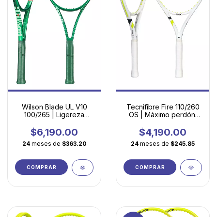
Wilson Blade UL V10
Tecnifibre Fire 110/260
100/265 | Ligereza
OS | Máximo perdón,
extrema y control fácil
potencia fácil y
para desarrollar tu
maniobrabilidad
$6,190.00
$4,190.00
mejor tenis
24
meses de
$363.20
24
meses de
$245.85
COMPRAR
COMPRAR