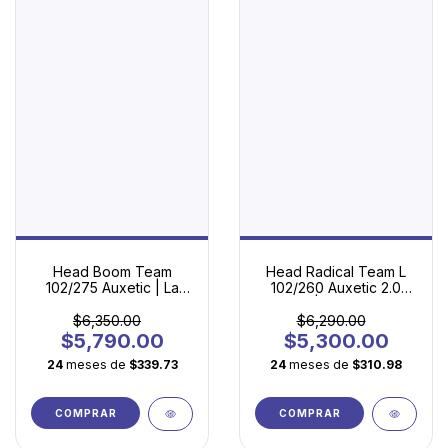
Head Boom Team
Head Radical Team L
102/275 Auxetic | La
102/260 Auxetic 2.0
Raqueta Perfecta para
(2025) | La Puerta de
Empezar a Jugar
Entrada al Tenis
$6,350.00
$6,290.00
Competitivo
$5,790.00
$5,300.00
24
meses de
$339.73
24
meses de
$310.98
COMPRAR
COMPRAR