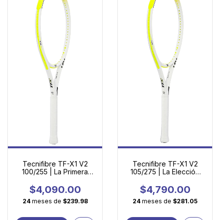
Tecnifibre TF-X1 V2
Tecnifibre TF-X1 V2
100/255 | La Primera
105/275 | La Elección
Raqueta de Adulto con
Inteligente para
Tecnología Profesional
Principiantes
$4,090.00
$4,790.00
24
meses de
$239.98
24
meses de
$281.05