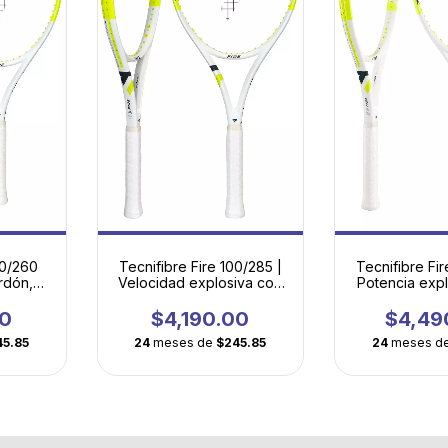
10/260
Tecnifibre Fire 100/285 |
Tecnifibre Fir
rdón,
Velocidad explosiva con
Potencia expl
l y
potencia que se siente en
fácil y c
dad
cada golpe
superior par
00
$4,190.00
$4,49
mode
45.85
24
meses de
$245.85
24
meses d