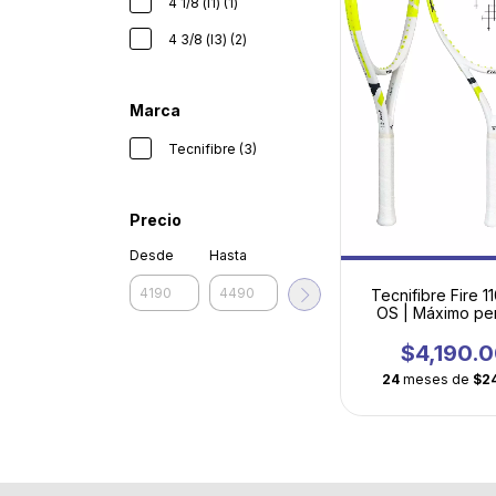
4 1/8 (l1) (1)
4 3/8 (l3) (2)
Marca
Tecnifibre (3)
Precio
Desde
Hasta
Tecnifibre Fire 1
OS | Máximo pe
potencia fáci
maniobrabili
$4,190.
24
meses de
$2