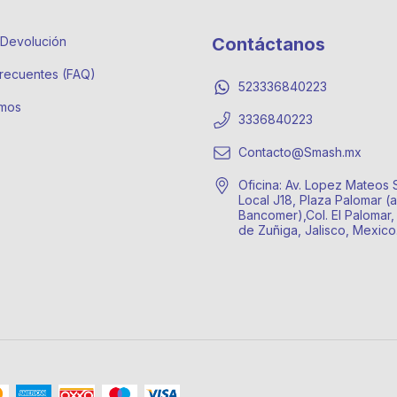
e Devolución
Contáctanos
recuentes (FAQ)
523336840223
mos
3336840223
Contacto@Smash.mx
Oficina: Av. Lopez Mateos 
Local J18, Plaza Palomar (a
Bancomer),Col. El Palomar,
de Zuñiga, Jalisco, Mexic