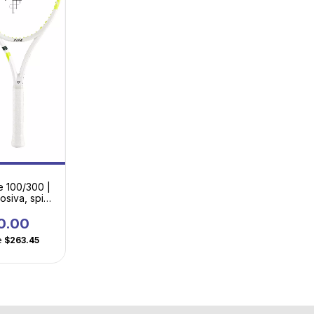
e 100/300 |
osiva, spin
omodidad
a el tenis
0.00
rno
e
$263.45