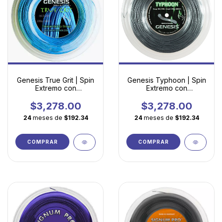
Genesis True Grit | Spin
Genesis Typhoon | Spin
Extremo con
Extremo con
Tecnología Decagonal
Tecnología Pentagonal
Torsionada
$3,278.00
$3,278.00
24
meses de
$192.34
24
meses de
$192.34
COMPRAR
COMPRAR