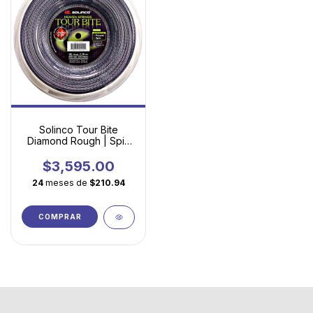
Solinco Tour Bite
Diamond Rough | Spin
Extremo con Textura
Agresiva
$3,595.00
24
meses de
$210.94
COMPRAR