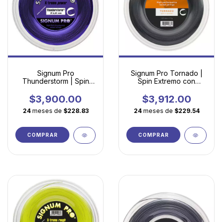
Signum Pro
Signum Pro Tornado |
Thunderstorm | Spin
Spin Extremo con
Extremo con Geometría
Geometría Heptagonal
Decagonal Torsionada
Torsionada
$3,900.00
$3,912.00
24
meses de
$228.83
24
meses de
$229.54
COMPRAR
COMPRAR