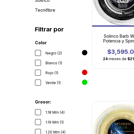
Solinco
Tecnifibre
Filtrar por
Solinco Barb Wi
Potencia y Spi
Color
Textura Cuad
Torsionad
$3,595.
Negro (2)
24
meses de
$2
Blanco (1)
Rojo (1)
Verde (1)
Grosor:
1.18 Mm (4)
1.19 Mm (1)
1.20 Mm (4)