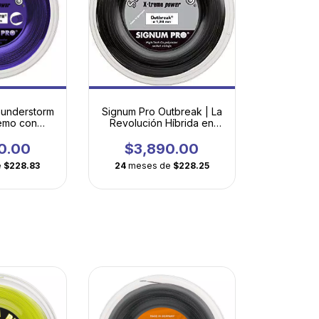
hunderstorm
Signum Pro Outbreak | La
remo con
Revolución Híbrida en
Decagonal
Monofilamento
nada
0.00
$3,890.00
e
$228.83
24
meses de
$228.25