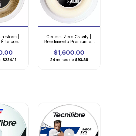
irestorm |
Genesis Zero Gravity |
Élite con
Rendimiento Premium en
l ATP
Sintético Multifilamento
Accesible
0.00
$1,600.00
e
$234.11
24
meses de
$93.88