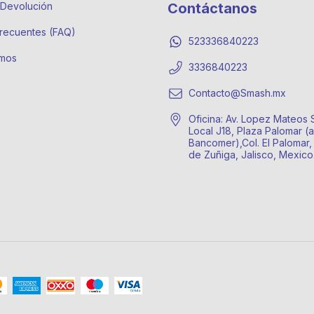
e Devolución
Contáctanos
recuentes (FAQ)
523336840223
mos
3336840223
Contacto@Smash.mx
Oficina: Av. Lopez Mateos 
Local J18, Plaza Palomar (a
Bancomer),Col. El Palomar,
de Zuñiga, Jalisco, Mexic