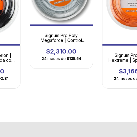
Signum Pro Poly
Megaforce | Control
Absoluto con Firmeza
Profesional
$2,310.00
rion |
Signum Pr
24
meses de
$135.54
ada con
Hextreme | S
cular
con Tecn
Hexagonal
00
$3,16
92.81
24
meses d