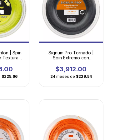
iton | Spin
Signum Pro Tornado |
n Textura
Spin Extremo con
ópica
Geometría Heptagonal
Torsionada
6.00
$3,912.00
e
$225.66
24
meses de
$229.54