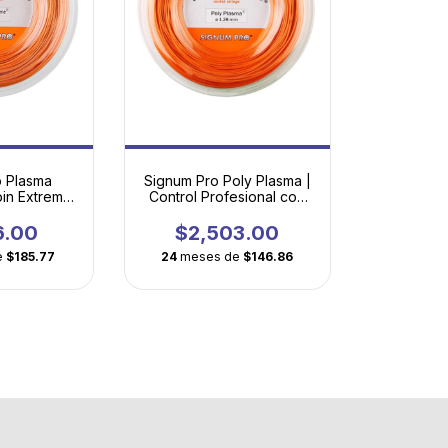
o Plasma
Signum Pro Poly Plasma |
pin Extremo
Control Profesional con
ología
Tecnología Plasma
 Plasma
6.00
$2,503.00
e
$185.77
24
meses de
$146.86