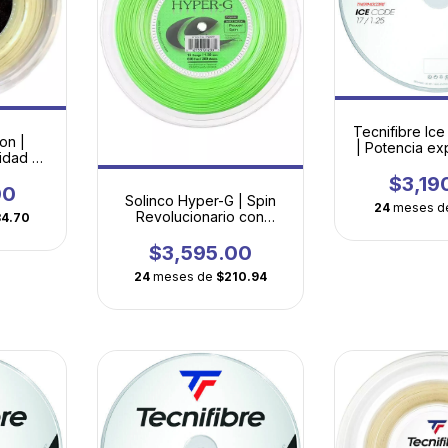
Tecnifibre Ice
on |
| Potencia ex
idad en
gran sens
vanzado
golp
$3,19
00
Solinco Hyper-G | Spin
24
meses d
Revolucionario con
34.70
Tecnología Cuadrada
$3,595.00
24
meses de
$210.94