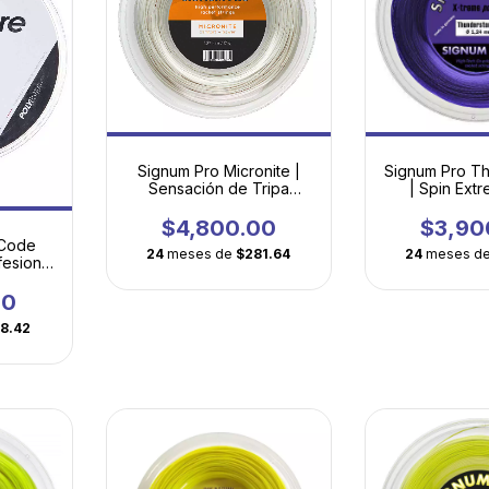
Signum Pro Micronite |
Signum Pro T
Sensación de Tripa
| Spin Ext
Natural con Durabilidad
Geometría 
Revolucionaria
Torsio
$4,800.00
$3,90
 Code
24
meses de
$281.64
24
meses d
fesional
ía
e®
00
58.42