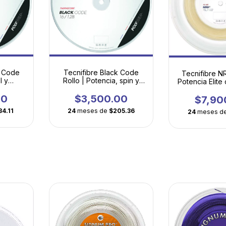
r Code
Tecnifibre Black Code
Tecnifibre NR
l y
Rollo | Potencia, spin y
Potencia Elite
tal
flexibilidad
de Tripa 
00
$3,500.00
$7,90
34.11
24
meses de
$205.36
24
meses d