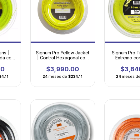
ris |
Signum Pro Yellow Jacket
Signum Pro Tr
ada con
| Control Hexagonal con
Extremo co
onario
Mordida de Élite
Microsc
00
$3,990.00
$3,84
34.11
24
meses de
$234.11
24
meses d