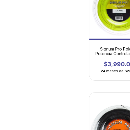
Signum Pro Pola
Potencia Control
Confort Revoluci
$3,990.
24
meses de
$2