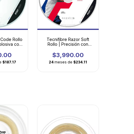
 Code Rollo
Tecnifibre Razor Soft
plosiva con
Rollo | Precisión con
ación de
máxima comodidad
eo
0.00
$3,990.00
e
$187.17
24
meses de
$234.11