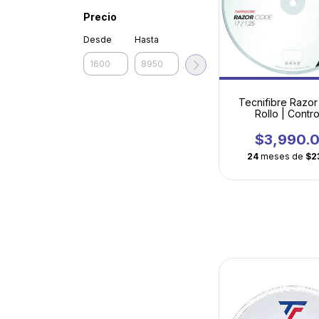
Precio
Desde
Hasta
Tecnifibre Razo
Rollo | Contro
durabilidad to
$3,990.
24
meses de
$2