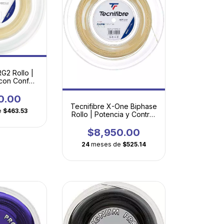
G2 Rollo |
 con Confort
Natural
0.00
Tecnifibre X-One Biphase
e
$463.53
Rollo | Potencia y Control
en Multifilamento Premium
$8,950.00
24
meses de
$525.14