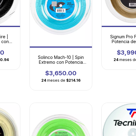
re |
Signum Pro F
n con
Potencia de 
rada
Contro
a
00
$3,99
Solinco Mach-10 | Spin
10.94
24
meses d
Extremo con Potencia
Acelerada
$3,650.00
24
meses de
$214.16