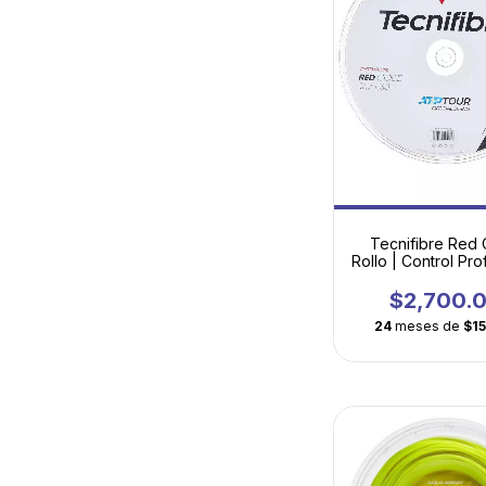
Tecnifibre Red
Rollo | Control Pro
con Tecnolog
Thermocor
$2,700.
24
meses de
$1