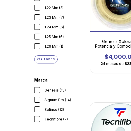
1.22 Mm (2)
1.23 Mm (7)
1.24 Mm (6)
1.25 Mm (6)
Genesis Xplosi
Potencia y Comod
1.26 Mm (1)
Multifilamento A
$4,000.
VER TODOS
24
meses de
$2
Marca
Genesis (13)
Signum Pro (14)
Solinco (12)
Tecnifibre (7)