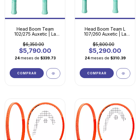
Head Boom Team
Head Boom Team L
102/275 Auxetic | La
107/260 Auxetic | La
Raqueta Perfecta para
Raqueta Definitiva para
Empezar a Jugar
Principiantes
$6,350.00
$5,800.00
$5,790.00
$5,290.00
24
meses de
$339.73
24
meses de
$310.39
COMPRAR
COMPRAR