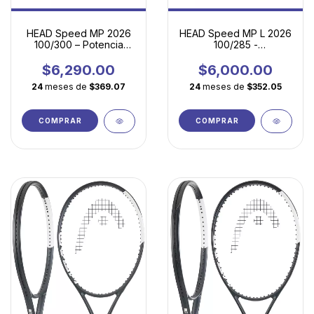
HEAD Speed MP 2026
HEAD Speed MP L 2026
100/300 – Potencia
100/285 -
controlada y sensación
Maniobrabilidad,
premium para el tenis
comodidad y potencia
$6,290.00
$6,000.00
moderno
controlada
24
meses de
$369.07
24
meses de
$352.05
COMPRAR
COMPRAR