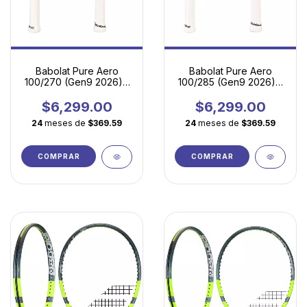
Babolat Pure Aero
Babolat Pure Aero
100/270 (Gen9 2026) |
100/285 (Gen9 2026) -
La Esencia del Juego
Spin Ágil para Juego
Moderno en Versión
Moderno
$6,299.00
$6,299.00
Ultraligera
24
meses de
$369.59
24
meses de
$369.59
COMPRAR
COMPRAR