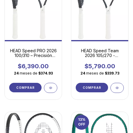
HEAD Speed Team
HEAD Speed PRO 2026
2026 105/270 -
100/310 – Precisión
Potencia fácil, gran
absoluta para
tolerancia y máxima
jugadores de alto ritmo
$5,790.00
$6,390.00
manejabilidad
24
meses de
$339.73
24
meses de
$374.93
COMPRAR
COMPRAR
13
%
OFF