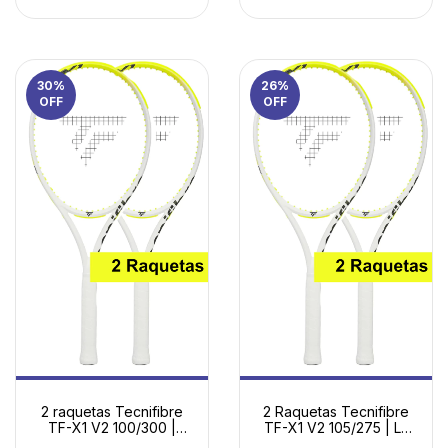
30
%
26
%
OFF
OFF
2 raquetas Tecnifibre
2 Raquetas Tecnifibre
TF-X1 V2 100/300 |
TF-X1 V2 105/275 | La
Potencia Adaptable y
Elección Inteligente