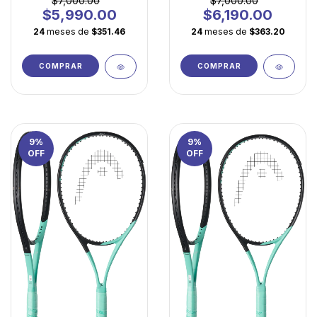
$7,000.00
$7,000.00
Evolución
$5,990.00
$6,190.00
24
meses de
$351.46
24
meses de
$363.20
COMPRAR
COMPRAR
9
%
9
%
OFF
OFF