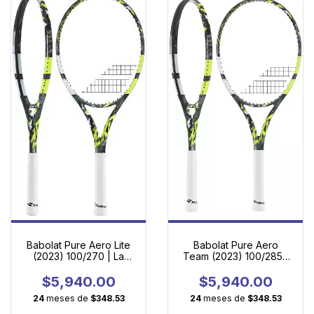
Babolat Pure Aero
Babolat Pure Aero Lite
Team (2023) 100/285 |
(2023) 100/270 | La
Spin Ágil para Juego
Esencia del Juego
Moderno
Moderno en Versión
$5,940.00
$5,940.00
Ultraligera
24
meses de
$348.53
24
meses de
$348.53