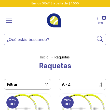
Envíos GRATIS a partir de $4,500
0
Inicio
>
Raquetas
Raquetas
Filtrar
27
%
26
%
OFF
OFF