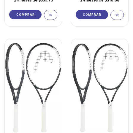
24
meses de
$339.73
24
meses de
$310.98
COMPRAR
COMPRAR