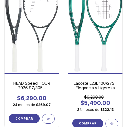
HEAD Speed TOUR
Lacoste L23L 100/275 |
2026 97/305 –
Elegancia y Ligereza
Precisión quirúrgica con
para Tu Juego
efecto para el jugador
$6,290.00
$6,290.00
agresivo
$5,490.00
24
meses de
$369.07
24
meses de
$322.13
COMPRAR
COMPRAR