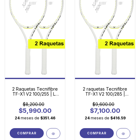
2 Raquetas Tecnifibre
2 raquetas Tecnifibre
TF-X1 V2 100/255 | La
TF-X1 V2 100/285 |
Primera Raqueta de
Potencia Ligera para
Adulto con Tecnología
Jugadores en
$8,200.00
$9,600.00
Profesional
Evolución
$5,990.00
$7,100.00
24
meses de
$351.46
24
meses de
$416.59
COMPRAR
COMPRAR