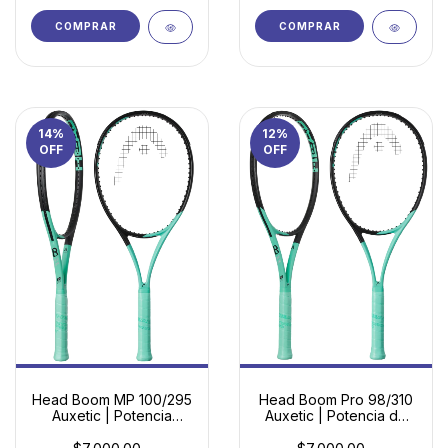
COMPRAR
COMPRAR
14
%
12
%
OFF
OFF
Head Boom MP 100/295
Head Boom Pro 98/310
Auxetic | Potencia
Auxetic | Potencia de
Adaptable para
Torneo con Control
Jugadores en
Milimétrico