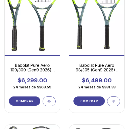
Babolat Pure Aero
Babolat Pure Aero
100/300 (Gen9 2026) |
98/305 (Gen9 2026) -
La Máquina de Efectos
Spin agresivo, precisión
Definitiva
quirúrgica
$6,299.00
$6,499.00
24
meses de
$369.59
24
meses de
$381.33
COMPRAR
COMPRAR