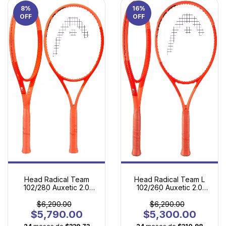
8
%
16
%
OFF
OFF
Head Radical Team
Head Radical Team L
102/280 Auxetic 2.0
102/260 Auxetic 2.0
(2025) | La Evolución
(2025) | La Puerta de
Perfecta para Tu Juego
Entrada al Tenis
$6,290.00
$6,290.00
Competitivo
$5,790.00
$5,300.00