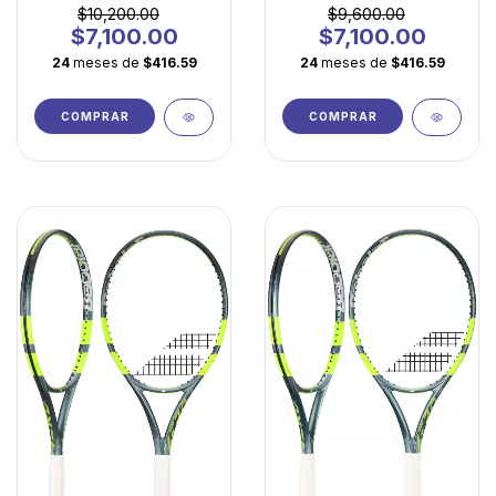
Máximo Confort
para Principiantes
$10,200.00
$9,600.00
$7,100.00
$7,100.00
24
meses de
$416.59
24
meses de
$416.59
COMPRAR
COMPRAR