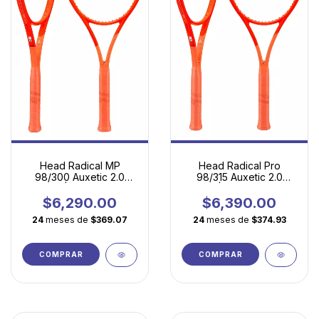
Head Radical MP
Head Radical Pro
98/300 Auxetic 2.0
98/315 Auxetic 2.0
(2025) | Precisión de
(2025) | La Herramienta
Torneo en Cada Golpe
Definitiva para
$6,290.00
$6,390.00
Competidores
24
meses de
$369.07
24
meses de
$374.93
COMPRAR
COMPRAR